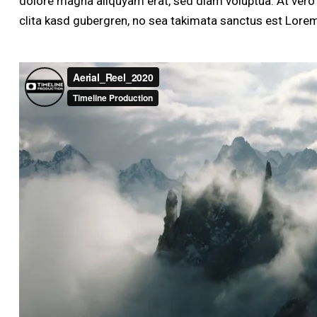
dolore magna aliquyam erat, sed diam voluptua. At vero
clita kasd gubergren, no sea takimata sanctus est Lorem