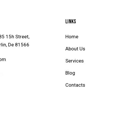
LINKS
5 15h Street,
Home
rlin, De 81566
About Us
com
Services
Blog
69
Contacts