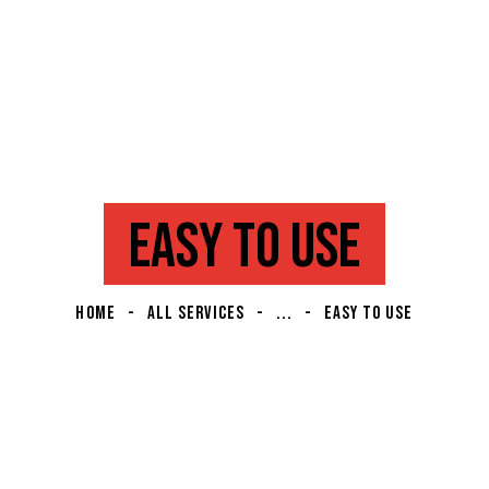
EASY TO USE
HOME
ALL SERVICES
...
EASY TO USE