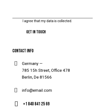
I agree that my data is
collected
.
CONTACT INFO
Germany —
785 15h Street, Office 478
Berlin, De 81566
info@email.com
+1 840 841 25 69