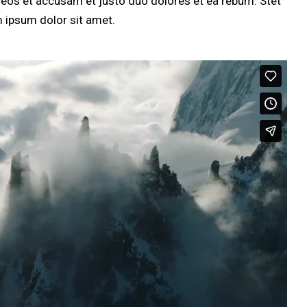
 eos et accusam et justo duo dolores et ea rebum. Stet
 ipsum dolor sit amet.