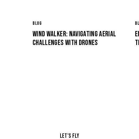
BLOG
B
WIND WALKER: NAVIGATING AERIAL
E
CHALLENGES WITH DRONES
T
LET’S FLY