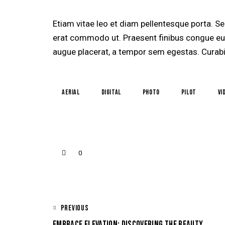
Etiam vitae leo et diam pellentesque porta. Sed
erat commodo ut. Praesent finibus congue eu
augue placerat, a tempor sem egestas. Curabit
aerial
digital
photo
pilot
vi
0
PREVIOUS
EMBRACE ELEVATION: DISCOVERING THE BEAUTY