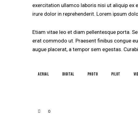
exercitation ullamco laboris nisi ut aliquip 
irure dolor in reprehenderit. Lorem ipsum dolor
Etiam vitae leo et diam pellentesque porta. Sed
erat commodo ut. Praesent finibus congue eu
augue placerat, a tempor sem egestas. Curabit
aerial
digital
photo
pilot
vi
0