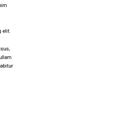
enim
elit.
isus,
ullam
abitur