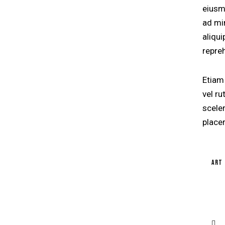
eiusm
ad mi
aliqu
repre
Etiam 
vel r
scele
placer
art