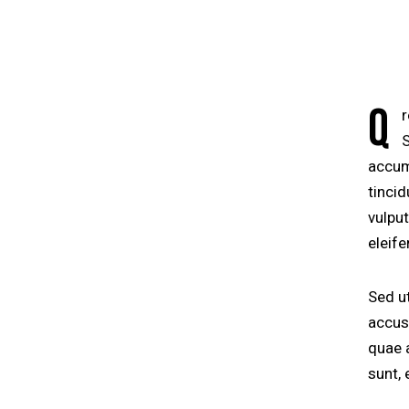
Q
accums
tinci
vulput
eleife
Sed ut
accus
quae a
sunt, 