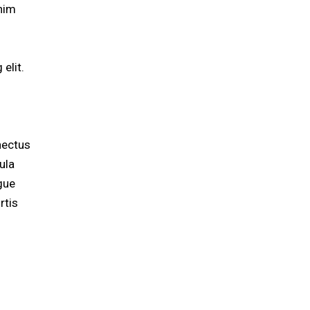
enim
elit.
nectus
ula
ugue
rtis