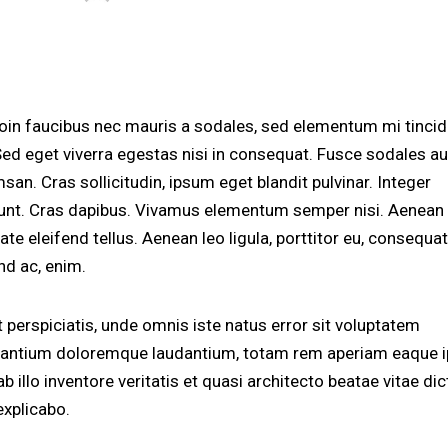
roin faucibus nec mauris a sodales, sed elementum mi tincid
Sed eget viverra egestas nisi in consequat. Fusce sodales a
an. Cras sollicitudin, ipsum eget blandit pulvinar. Integer
dunt. Cras dapibus. Vivamus elementum semper nisi. Aenean
ate eleifend tellus. Aenean leo ligula, porttitor eu, consequat
nd ac, enim.
 perspiciatis, unde omnis iste natus error sit voluptatem
antium doloremque laudantium, totam rem aperiam eaque i
b illo inventore veritatis et quasi architecto beatae vitae dic
explicabo.