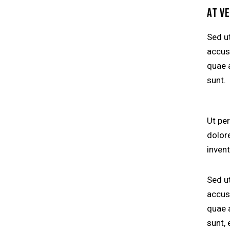
AT V
Sed ut
accus
quae a
sunt.
Ut pe
dolor
invent
Sed ut
accus
quae a
sunt, 