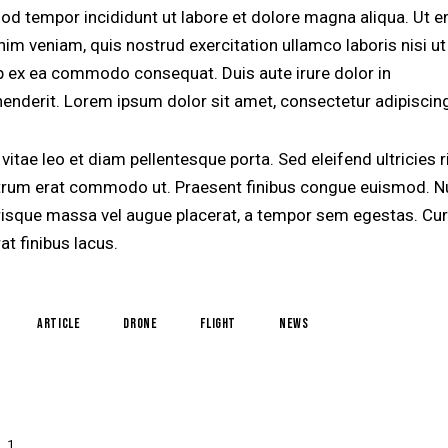
od tempor incididunt ut labore et dolore magna aliqua. Ut 
nim veniam, quis nostrud exercitation ullamco laboris nisi ut
ip ex ea commodo consequat. Duis aute irure dolor in
henderit. Lorem ipsum dolor sit amet, consectetur adipiscing 
vitae leo et diam pellentesque porta. Sed eleifend ultricies r
utrum erat commodo ut. Praesent finibus congue euismod. N
risque massa vel augue placerat, a tempor sem egestas. Cur
at finibus lacus.
article
drone
flight
news
1