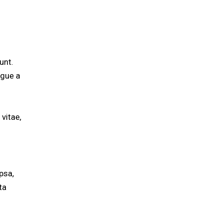
unt.
ugue a
 vitae,
psa,
ta