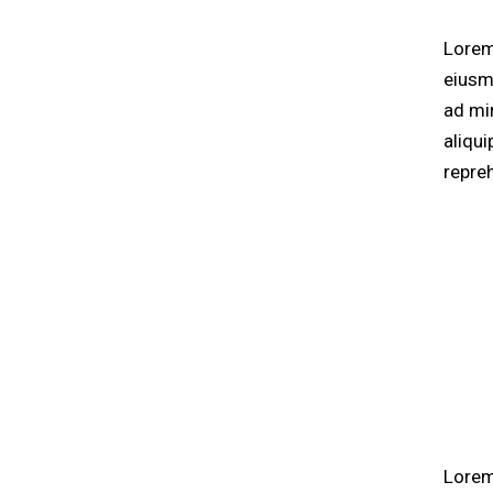
Lorem
eiusm
ad mi
aliqu
repre
Lorem