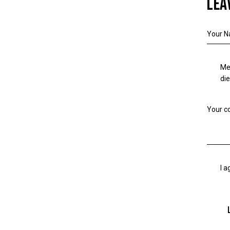
LEA
Me
di
I a