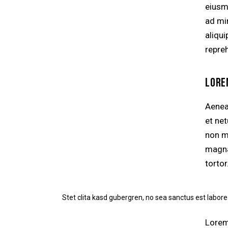
eiusm
ad mi
aliqu
repre
LORE
Aenea
et ne
non mo
magna 
tortor
Stet clita kasd gubergren, no sea sanctus est labore
Lorem