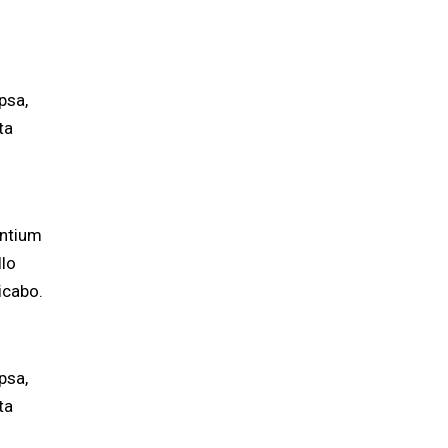
psa,
ta
antium
llo
licabo.
psa,
ta